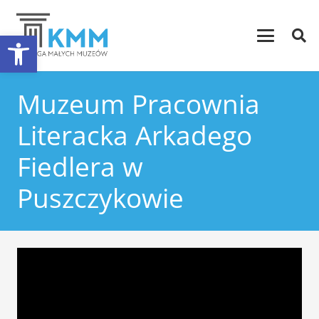
Otwórz pasek narzędzi
Muzeum Pracownia
Literacka Arkadego
Fiedlera w
Puszczykowie