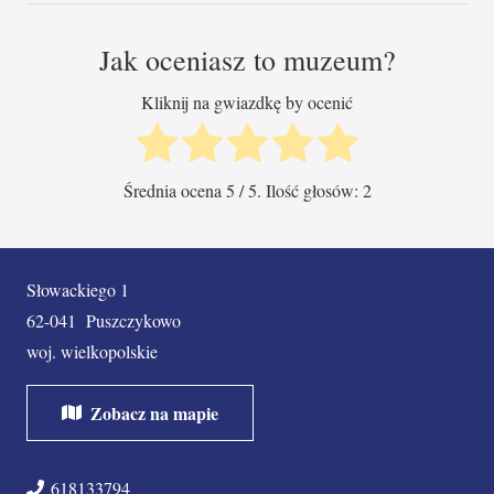
Jak oceniasz to muzeum?
Kliknij na gwiazdkę by ocenić
Średnia ocena
5
/ 5. Ilość głosów:
2
Słowackiego 1
62-041
Puszczykowo
woj.
wielkopolskie
Zobacz na mapie
618133794