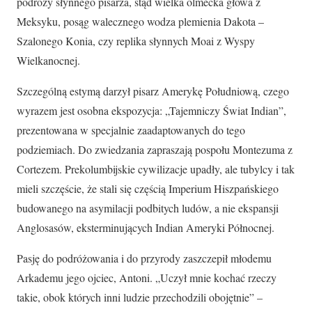
podróży słynnego pisarza, stąd wielka olmecka głowa z
Meksyku, posąg walecznego wodza plemienia Dakota –
Szalonego Konia, czy replika słynnych Moai z Wyspy
Wielkanocnej.
Szczególną estymą darzył pisarz Amerykę Południową, czego
wyrazem jest osobna ekspozycja: „Tajemniczy Świat Indian”,
prezentowana w specjalnie zaadaptowanych do tego
podziemiach. Do zwiedzania zapraszają pospołu Montezuma z
Cortezem. Prekolumbijskie cywilizacje upadły, ale tubylcy i tak
mieli szczęście, że stali się częścią Imperium Hiszpańskiego
budowanego na asymilacji podbitych ludów, a nie ekspansji
Anglosasów, eksterminujących Indian Ameryki Północnej.
Pasję do podróżowania i do przyrody zaszczepił młodemu
Arkademu jego ojciec, Antoni. „Uczył mnie kochać rzeczy
takie, obok których inni ludzie przechodzili obojętnie” –