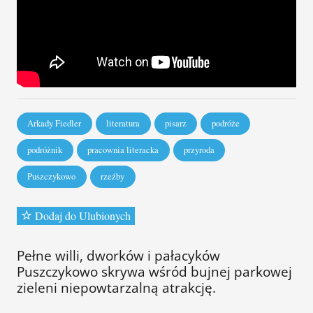
Arkady Fiedler
literatura
pisarz
podróże
podróżnik
pracownia literacka
przyroda
Puszczykowo
rzeźby
Dodaj do Ulubionych
Pełne willi, dworków i pałacyków
Puszczykowo skrywa wśród bujnej parkowej
zieleni niepowtarzalną atrakcję.